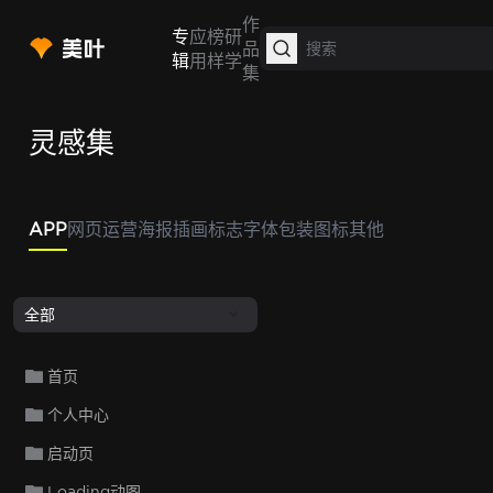
作
专
应
榜
研
品
辑
用
样
学
集
灵感集
APP
网页
运营
海报
插画
标志
字体
包装
图标
其他
全部
首页
个人中心
启动页
Loading动图