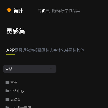
专辑
应用
榜样
研学
作品集
灵感集
APP
网页
运营
海报
插画
标志
字体
包装
图标
其他
全部
首页
个人中心
启动页
Loading动图