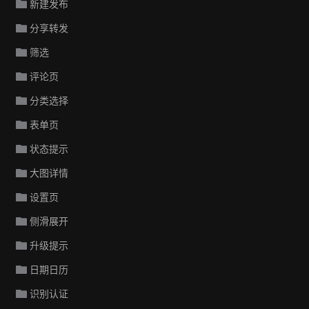
新建发布
分享转发
筛选
评论页
分类选择
表单页
状态提示
大图详情
设置页
侧滑展开
升级提示
日期日历
识别认证