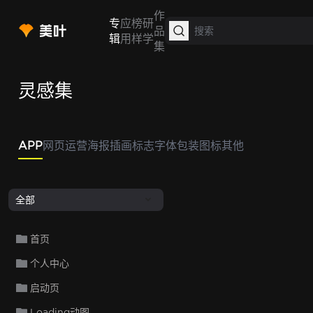
作
专
应
榜
研
品
辑
用
样
学
集
灵感集
APP
网页
运营
海报
插画
标志
字体
包装
图标
其他
全部
首页
个人中心
启动页
Loading动图