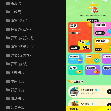
条形码
二维码
弹窗(活动)
弹窗(领红包)
弹窗(成就达成)
弹窗(结果提示)
弹窗(优惠券)
弹窗(底部)
头部卡片
中间卡片
背景卡片
滑动卡片
火花Chat
会员等级