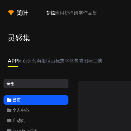
专辑
应用
榜样
研学
作品集
灵感集
APP
网页
运营
海报
插画
标志
字体
包装
图标
其他
全部
首页
个人中心
启动页
Loading动图