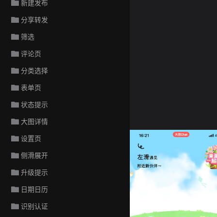
新建发布
分享转发
筛选
评论页
分类选择
表单页
状态提示
大图详情
Glovo
设置页
侧滑展开
升级提示
日期日历
识别认证