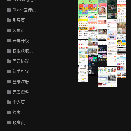
火花Chat
Store宣传页
火花Chat
哈梨冥
Luvly
引导页
同程旅行
马蜂窝
闪屏页
Keeta
圆周旅迹
EF Hel
开屏升级
权限获取页
同意协议
新手引导
登录注册
完善资料
个人页
搜索
缺省页