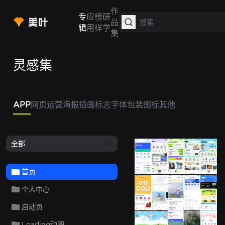
作
专
应
榜
研
品
辑
用
样
学
集
灵感集
APP
网页
运营
海报
插画
标志
字体
包装
图标
其他
全部
首页
个人中心
Glovo
Aura
智谱清
启动页
Coffee Mee
Loading动图