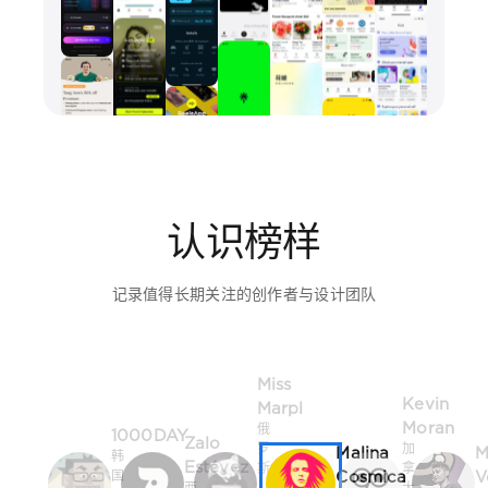
认识榜样
记录值得长期关注的创作者与设计团队
Miss
Kevin
Marpl
Moran
俄
1000DAY
Zalo
罗
加
Malina
M
韩
Estévez
斯
拿
Cosmica
V
国
西
·
大