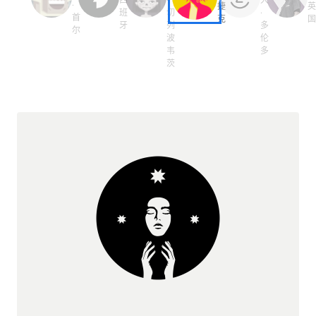
·
捷
班
切
·
首
克
牙
列
多
尔
波
伦
韦
多
茨