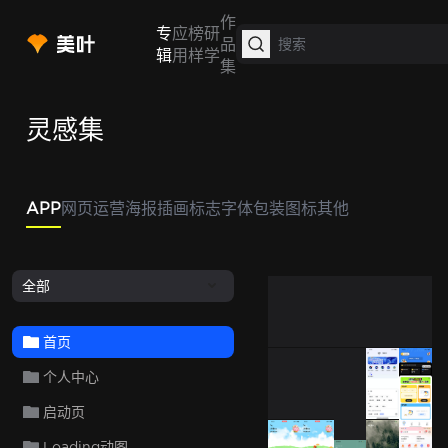
作
专
应
榜
研
品
辑
用
样
学
集
灵感集
APP
网页
运营
海报
插画
标志
字体
包装
图标
其他
全部
首页
个人中心
Glovo
Aura
智谱清
启动页
Coffee Mee
Loading动图